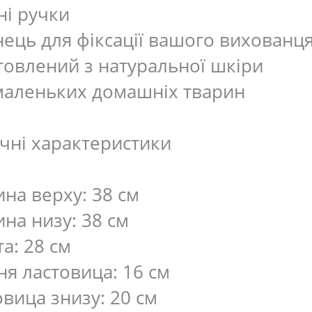
ні ручки
нець для фіксації вашого вихованц
товлений з натуральної шкіри
маленьких домашніх тварин
ічні характеристики
на верху: 38 см
на низу: 38 см
а: 28 см
ня ластовица: 16 см
вица знизу: 20 см