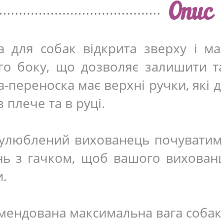
Опис
а для собак відкрита зверху і м
го боку, що дозволяє залишити т
а-переноска має верхні ручки, які 
 плече та в руці.
улюблений вихованець почуватимет
нь з гачком, щоб вашого вихован
.
мендована максимальна вага собак