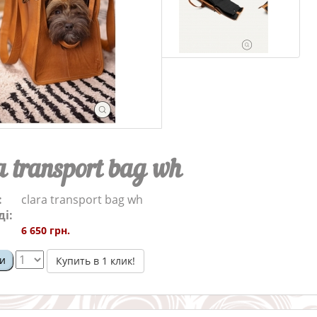
a transport bag wh
:
clara transport bag wh
ді:
6 650 грн.
и
Купить в 1 клик!