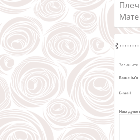
Плеч
Мате
Залишити в
Ваше ім'я
E-mail
Нам дуже 