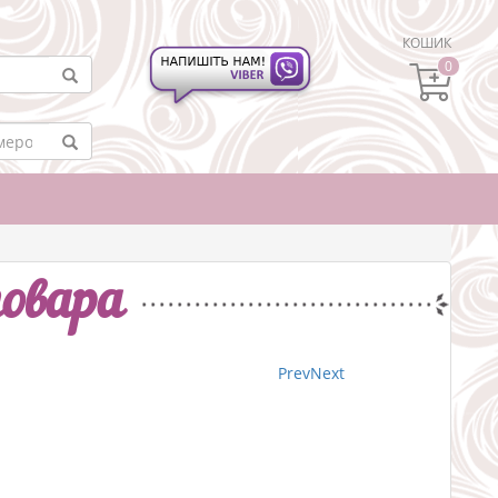
КОШИК
0
овара
Prev
Next