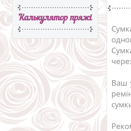
Калькулятор пряжi
Сумк
одно
Сумк
через
Ваш 
ремі
сумки
Реко