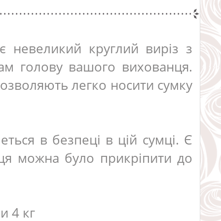
ає невеликий круглий виріз з
ам голову вашого вихованця.
дозволяють легко носити сумку
ься в безпеці в цій сумці. Є
ця можна було прикріпити до
и 4 кг