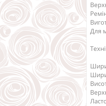
Верх
Ремі
Виго
Для 
Техн
Шири
Шири
Висот
Верх
Ласто