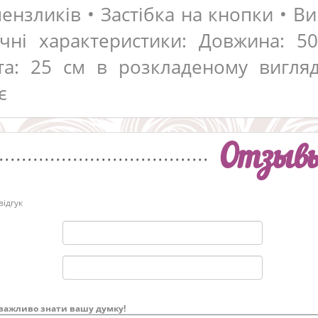
ензликів • Застібка на кнопки • В
ічні характеристики: Довжина: 5
та: 25 см в розкладеному вигляд
є
Отзыв
ідгук
важливо знати вашу думку!