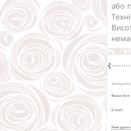
або п
Техн
Висо
нема
Залишити в
Ваше ім'я
E-mail
Нам дуже 