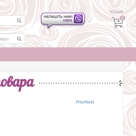
КОШИК
0
овара
Prev
Next