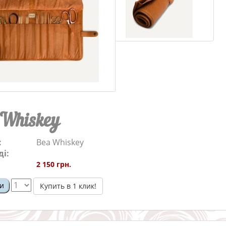
 Whiskey
:
Bea Whiskey
ді:
2 150 грн.
и
Купить в 1 клик!