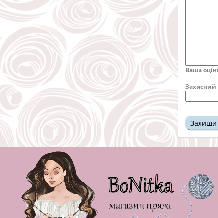
Ваша оцін
Захисний 