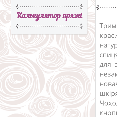
Калькулятор пряжi
Трим
крас
нату
спиц
для 
неза
нова
шкір
Чохо
кнопк