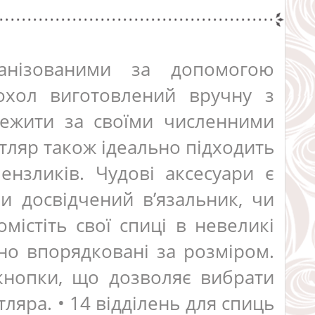
ганізованими за допомогою
охол виготовлений вручну з
тежити за своїми численними
ляр також ідеально підходить
ензликів. Чудові аксесуари є
и досвідчений в’язальник, чи
містіть свої спиці в невеликі
но впорядковані за розміром.
 кнопки, що дозволяє вибрати
тляра. • 14 відділень для спиць