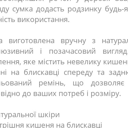
яду сумка додасть родзинку будь
ність використання.
а виготовлена ​​вручну з натур
люзивний і позачасовий вигля
лення, яке містить невелику кишен
ні на блискавці спереду та зад
льований ремінь, що дозволяє 
відно до ваших потреб і розміру.
атуральної шкіри
утрішня кишеня на блискавці