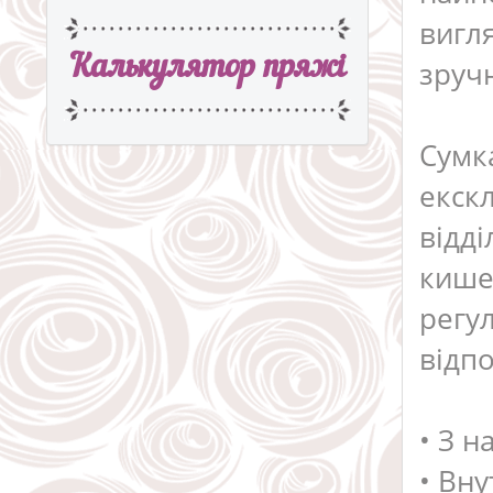
вигл
Калькулятор пряжi
зруч
Сумк
екск
відді
кише
регу
відпо
• З н
• Вн