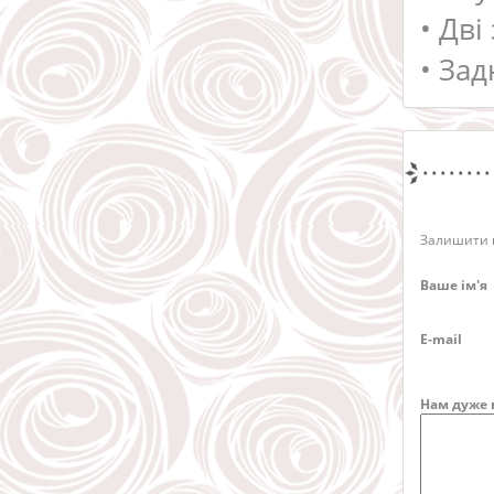
• Дві
• За
Залишити в
Ваше ім'я
E-mail
Нам дуже 