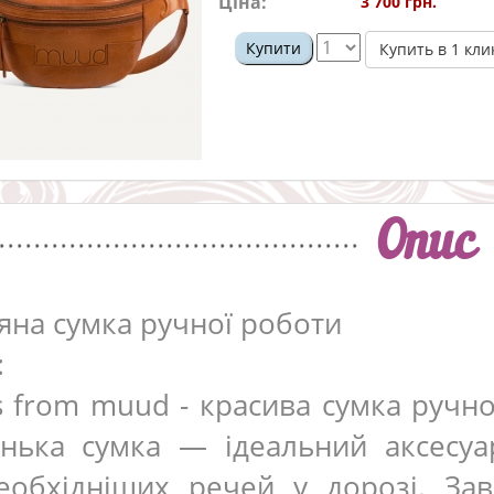
Ціна:
3 700 грн.
Купити
Купить в 1 кли
Опис
яна сумка ручної роботи
:
s from muud - красива сумка ручно
нька сумка — ідеальний аксесуа
еобхідніших речей у дорозі. За