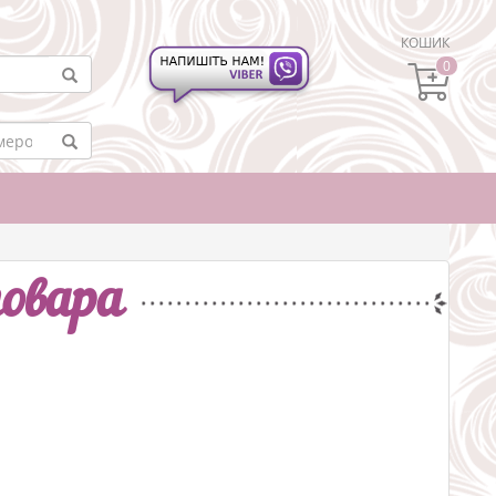
КОШИК
0
овара