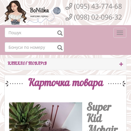
(095) 43-774-68
(098) 02-096-32
Togg
navi
КАТАЛОГ ТОВАРІВ
Карточка товара
Super
Kid
Mohair