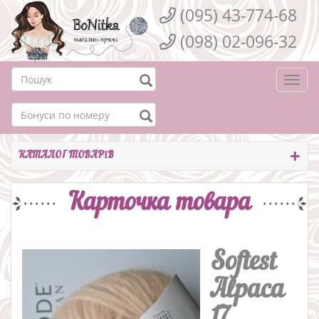
(095) 43-774-68
(098) 02-096-32
Togg
navi
КАТАЛОГ ТОВАРІВ
Карточка товара
Softest
Alpaca
17