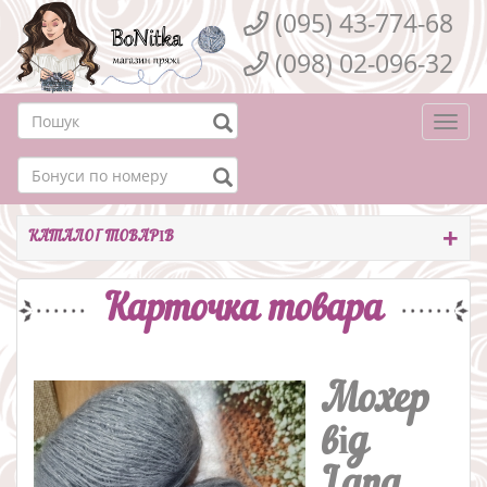
(095) 43-774-68
(098) 02-096-32
Togg
navi
КАТАЛОГ ТОВАРІВ
Карточка товара
Мохер
від
Lang