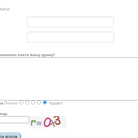
ідгук
важливо знати вашу думку!
ка
Погано
Чудово!
код: