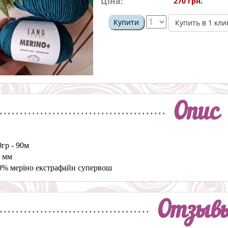
Ціна:
270 грн.
Купити
Купить в 1 кли
Опис
0гр - 90м
4 мм
0% меріно екстрафайн супервош
Отзыв