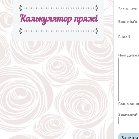
Залишити в
Калькулятор пряжi
Ваше ім'я
E-mail
Нам дуже 
Ваша оцін
Захисний 