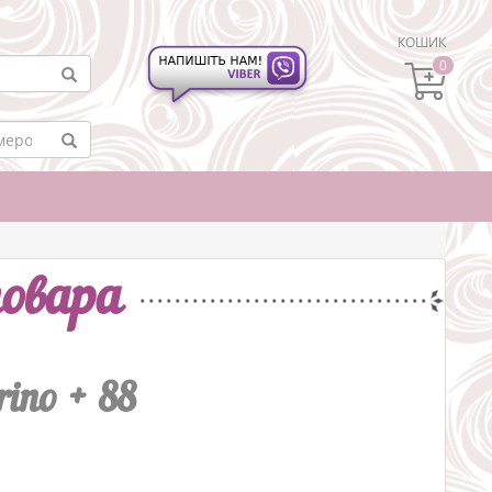
КОШИК
0
овара
ino + 88