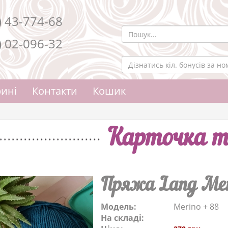
) 43-774-68
) 02-096-32
ині
Контакти
Кошик
Карточка т
Пряжа Lang Mer
Модель:
Merino + 88
На складі: