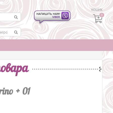
КОШИК
0
овара
ino + 01