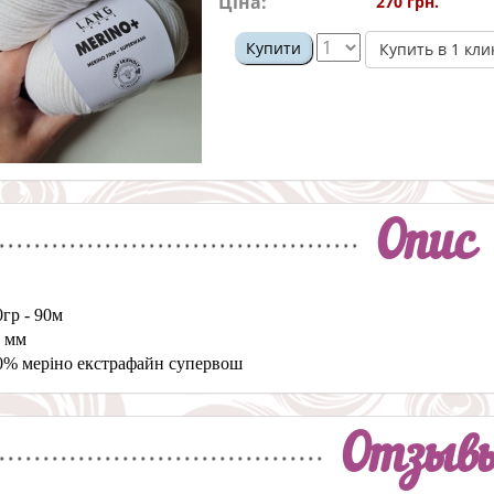
Ціна:
270 грн.
Купити
Купить в 1 кли
Опис
0гр - 90м
4 мм
0% меріно екстрафайн супервош
Отзыв