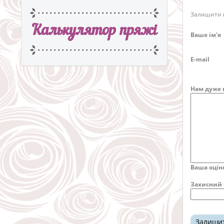
Залишити в
Калькулятор пряжi
Ваше ім'я
E-mail
Нам дуже 
Ваша оцін
Захисний 