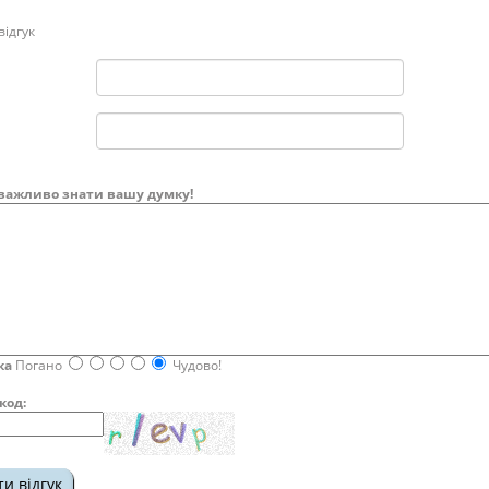
ідгук
важливо знати вашу думку!
ка
Погано
Чудово!
код: