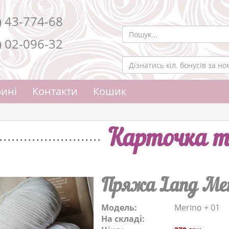
) 43-774-68
) 02-096-32
ині
Контакти
Кошик
Карточка т
Пряжа Lang Mer
Модель:
Merino + 01
На складі: