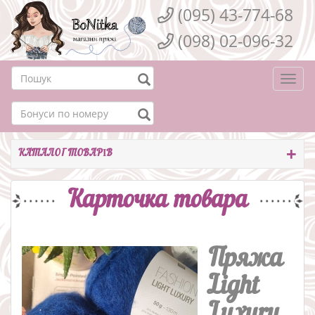
(095) 43-774-68
(098) 02-096-32
Togg
navi
КАТАЛОГ ТОВАРІВ
Карточка товара
Пряжа
Light
Luxury