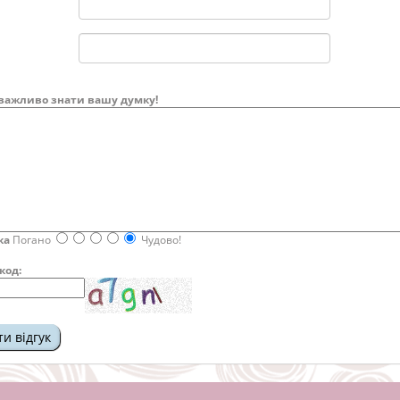
важливо знати вашу думку!
ка
Погано
Чудово!
код: