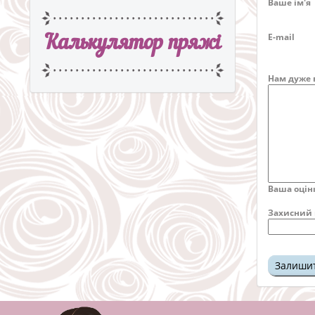
Ваше ім'я
E-mail
Калькулятор пряжi
Нам дуже 
Ваша оцін
Захисний 