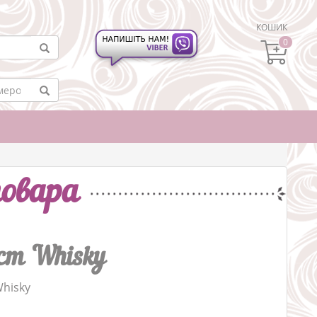
КОШИК
0
овара
cm Whisky
hisky