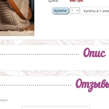
Ціна:
640 грн.
Купити
Купить в 1 кли
Опис
Отзыв
ідгук