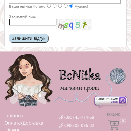
Ваша оцінка
Погано
Чудово!
Захисний код:
КОШИК
Головна
(095) 43-774-68
0
Оплата/Доставка
(098) 02-096-32
Цікаве