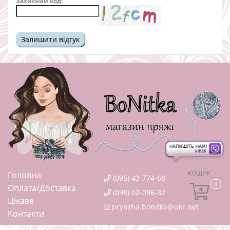
Захисний код:
КОШИК
Головна
(095) 43-774-68
0
Оплата/Доставка
(098) 02-096-32
Цікаве
pryazha.bonitka@ukr.net
Контакти