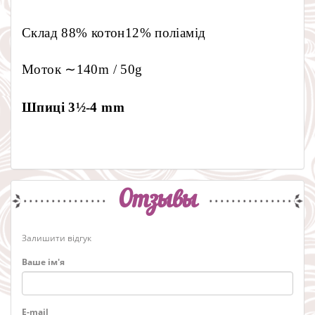
Склад 88% котон12% поліамід
Моток ∼140m / 50g
Шпиці 3½-4 mm
Отзывы
Залишити відгук
Ваше ім'я
E-mail