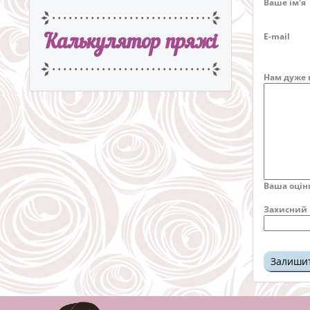
Ваше ім'я
E-mail
Калькулятор пряжi
Нам дуже 
Ваша оцін
Захисний 