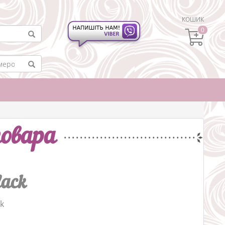
КОШИК
0
овара
lack
k