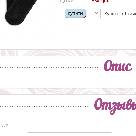
Ціна:
550 грн.
Купити
Купить в 1 кли
Опис
Отзыв
ідгук