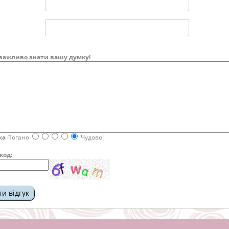
важливо знати вашу думку!
ка
Погано
Чудово!
код: