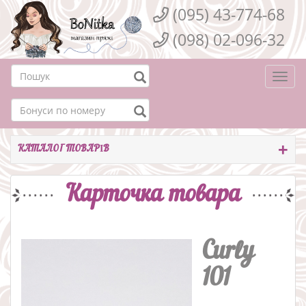
(095) 43-774-68
(098) 02-096-32
Togg
navi
КАТАЛОГ ТОВАРІВ
Карточка товара
Curly
101