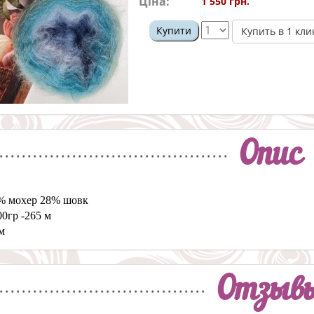
Ціна:
1 550 грн.
Купити
Купить в 1 кли
Опис
% мохер 28% шовк
0гр -265 м
м
Отзыв