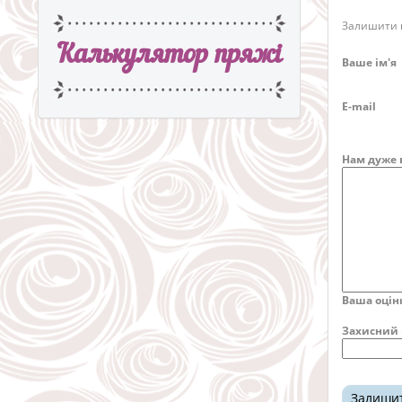
Залишити в
Калькулятор пряжi
Ваше ім'я
E-mail
Нам дуже 
Ваша оцін
Захисний 