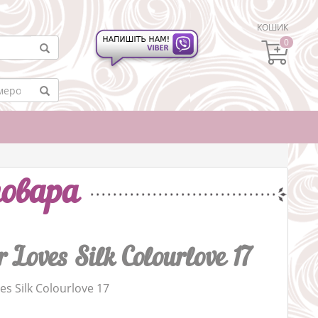
КОШИК
0
овара
Loves Silk Colourlove 17
s Silk Colourlove 17