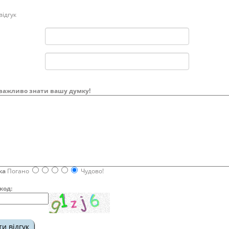
ідгук
важливо знати вашу думку!
ка
Погано
Чудово!
код: