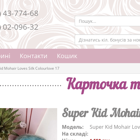
) 43-774-68
) 02-096-32
ині
Контакти
Кошик
id Mohair Loves Silk Colourlove 17
Карточка т
Super Kid Mohair 
Модель:
Super Kid Mohair Love
На складі: