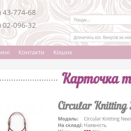
) 43-774-68
) 02-096-32
ині
Контакти
Кошик
Карточка т
Circular Knittin
Модель:
Circular Knitting Ne
На складі:
Наявність