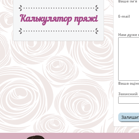
Ваше ім'я
E-mail
Калькулятор пряжi
Нам дуже 
Ваша оцін
Захисний 