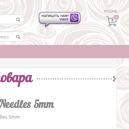
КОШИК
0
овара
g Needles 5mm
edles 5mm