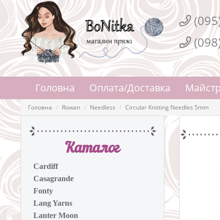
(095
(098
Головна
Оплата/Доставка
Майстр
Головна
Rowan
Needless
Circular Knitting Needles 5mm
Каталог
Cardiff
Casagrande
Fonty
Lang Yarns
Lanter Moon