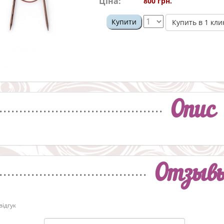
Ціна:
800 грн.
Купити
Купить в 1 кли
Опис
Отзыв
ідгук