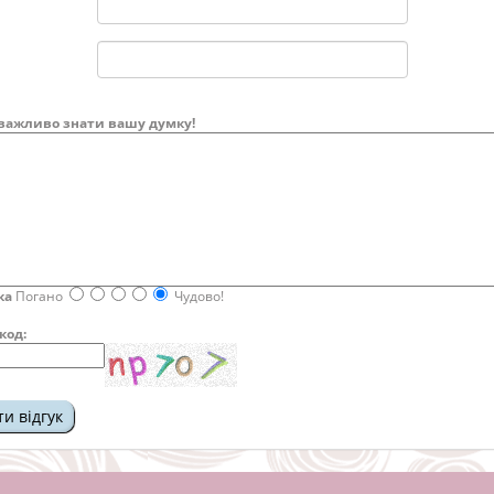
важливо знати вашу думку!
ка
Погано
Чудово!
код: