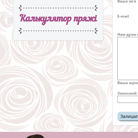
Ваше ім'я
E-mail
Калькулятор пряжi
Нам дуже 
Ваша оцін
Захисний 