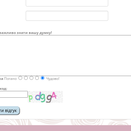
важливо знати вашу думку!
ка
Погано
Чудово!
код: