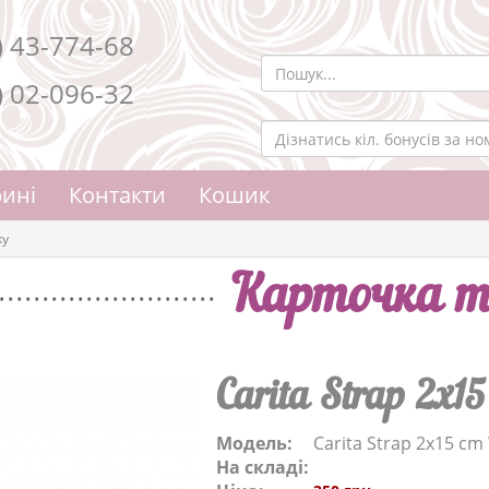
) 43-774-68
) 02-096-32
ині
Контакти
Кошик
ky
Карточка т
Carita Strap 2x1
Модель:
Carita Strap 2x15 cm
На складі: