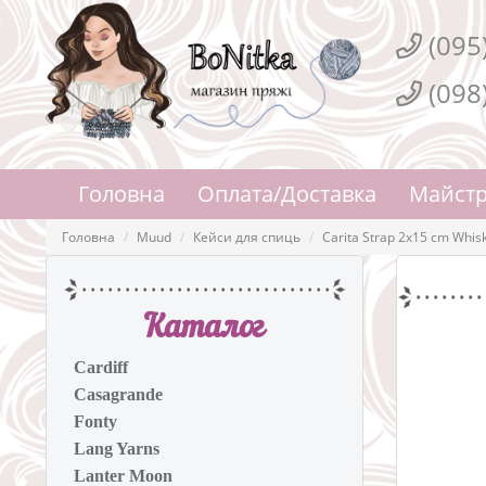
(095
(098
Головна
Оплата/Доставка
Майстр
Головна
Muud
Кейси для спиць
Carita Strap 2x15 cm Whis
Каталог
Cardiff
Casagrande
Fonty
Lang Yarns
Lanter Moon