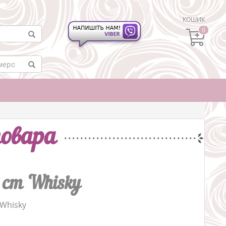
КОШИК
0
овара
5 cm Whisky
 Whisky