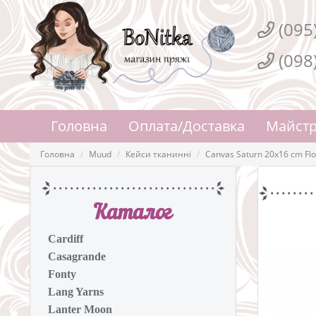
(095
(098
Головна
Оплата/Доставка
Майстр
Головна
Muud
Кейси тканинні
Canvas Saturn 20x16 cm Fl
Каталог
Cardiff
Casagrande
Fonty
Lang Yarns
Lanter Moon