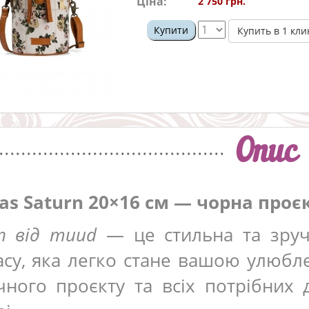
Ціна:
2 750 грн.
Купити
Купить в 1 кли
Опис
as Saturn 20×16 см — чорна проє
rn від muud
— це стильна та зруч
асу, яка легко стане вашою улюбле
чного проєкту та всіх потрібних 