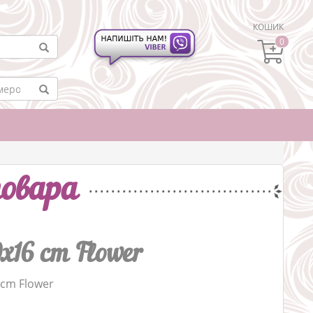
КОШИК
0
овара
x16 cm Flower
 cm Flower