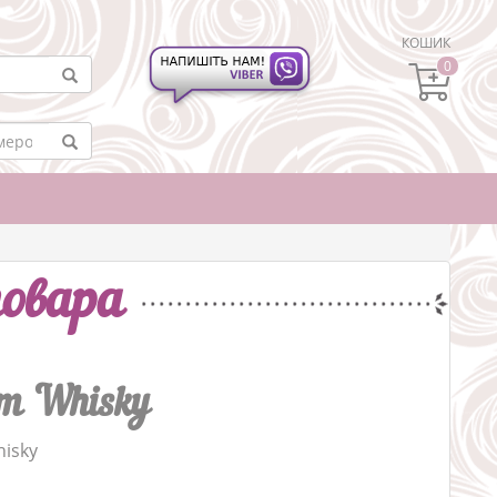
КОШИК
0
овара
cm Whisky
hisky