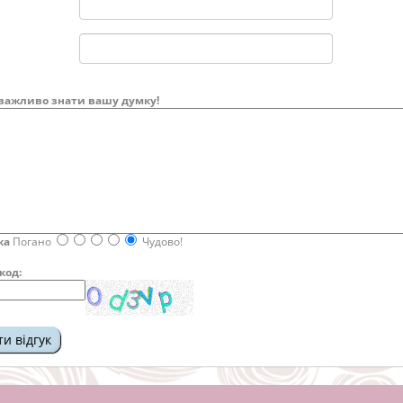
важливо знати вашу думку!
ка
Погано
Чудово!
код: