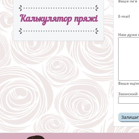
Ваше ім'я
E-mail
Калькулятор пряжi
Нам дуже 
Ваша оцін
Захисний 