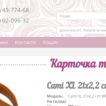
) 43-774-68
) 02-096-32
ині
Контакти
Кошик
Карточка т
Cami XL 21x2,2 
Модель:
Cami XL 21x2,2 cm W
На складі: