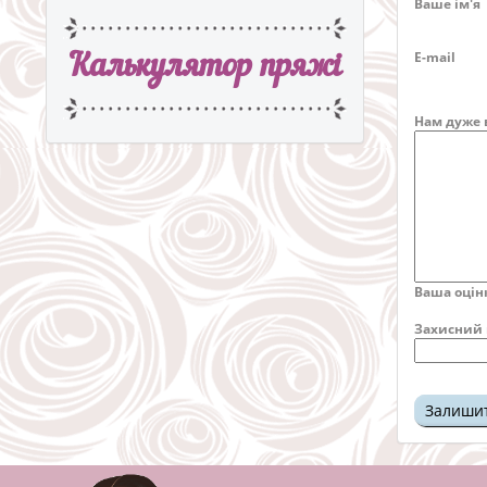
Ваше ім'я
E-mail
Калькулятор пряжi
Нам дуже 
Ваша оцін
Захисний 