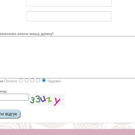
важливо знати вашу думку!
ка
Погано
Чудово!
код: