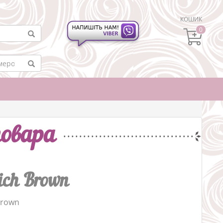
КОШИК
0
овара
ich Brown
Brown