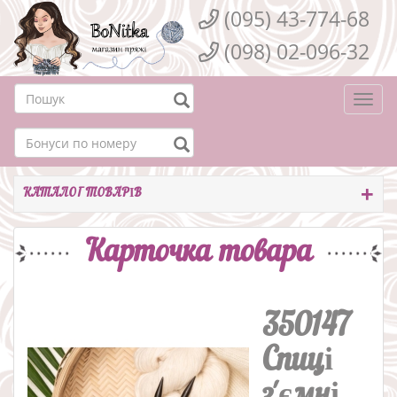
(095) 43-774-68
(098) 02-096-32
Togg
navi
КАТАЛОГ ТОВАРІВ
Карточка товара
350147
Спиці
з'ємні