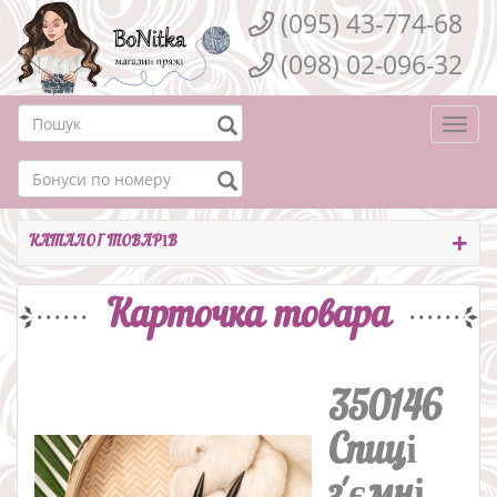
(095) 43-774-68
(098) 02-096-32
Togg
navi
КАТАЛОГ ТОВАРІВ
Карточка товара
350146
Спиці
з'ємні