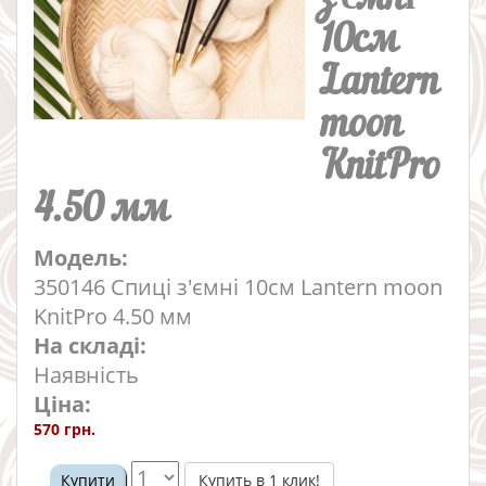
10см
Lantern
moon
KnitPro
4.50 мм
Модель:
350146 Спиці з'ємні 10см Lantern moon
KnitPro 4.50 мм
На складі:
Наявність
Ціна:
570 грн.
Купить в 1 клик!
Купити